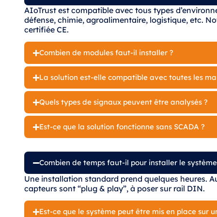
AIoTrust est compatible avec tous types d’environnem
défense, chimie, agroalimentaire, logistique, etc. No
certifiée CE.
Combien de modules faut-il installer ?
La solution est-elle compatible avec toutes les m
Quels types de signaux peuvent être analysés ?
Est-ce que la solution fonctionne sans SCADA ?
Combien de temps faut-il pour installer le système
Une installation standard prend quelques heures. Au
capteurs sont “plug & play”, à poser sur rail DIN.
Est-ce que le système peut être mis en place sur un