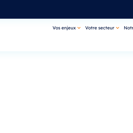
Vos enjeux
Votre secteur
Notr
FAQ
lution, son fonctionnement ou son intégration
nses aux plus fréquentes.