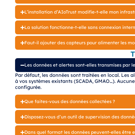
L’installation d’AIoTrust modifie-t-elle mon infras
La solution fonctionne-t-elle sans connexion intern
Faut-il ajouter des capteurs pour alimenter les mo
T
Les données et alertes sont-elles transmises par le
Par défaut, les données sont traitées en local. Les 
à vos systèmes existants (SCADA, GMAO…). Aucune r
configurée.
Que faites-vous des données collectées ?
Disposez-vous d’un outil de supervision des donné
Dans quel format les données peuvent-elles être 