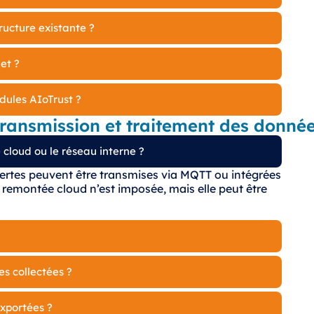
tructure existante ?
et ?
dules AIoTrust ?
ransmission et traitement des donné
 cloud ou le réseau interne ?
alertes peuvent être transmises via MQTT ou intégrées
emontée cloud n’est imposée, mais elle peut être
es collectées ?
exportées ?