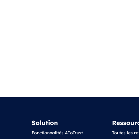
Solution
Ressour
Fonctionnalités AIoTrust
Toutes les r